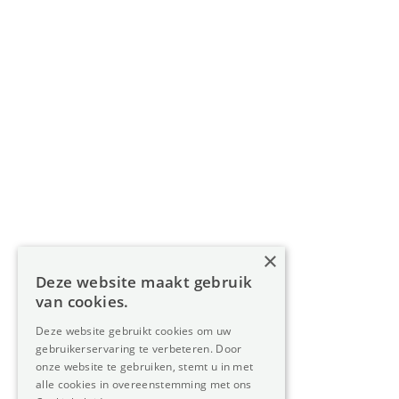
BIV 200 556 / BIV 508 100 - België
Navigatie
Home
Aanbod
Diensten
Over Oreon
×
Inzichten
Deze website maakt gebruik
Contact
van cookies.
Deze website gebruikt cookies om uw
gebruikerservaring te verbeteren. Door
Nieuwsbrief
onze website te gebruiken, stemt u in met
alle cookies in overeenstemming met ons