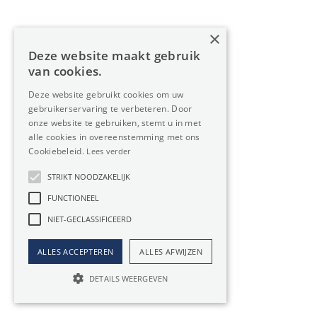
Loods te huur in Bocholt
×
Deze website maakt gebruik
van cookies.
Deze website gebruikt cookies om uw
gebruikerservaring te verbeteren. Door
onze website te gebruiken, stemt u in met
alle cookies in overeenstemming met ons
Cookiebeleid.
Lees verder
STRIKT NOODZAKELIJK
Oreon Properties bv
FUNCTIONEEL
info@oreon-properties.be
NIET-GECLASSIFICEERD
Ondernemingsnr. BE 0534.393.883
ALLES ACCEPTEREN
ALLES AFWIJZEN
DETAILS WEERGEVEN
Kantoren