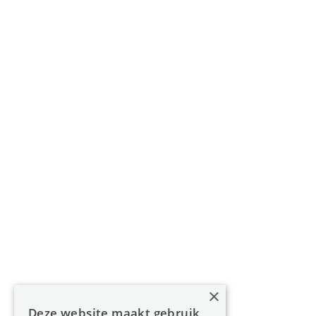
Gouverneur Roppesingel 83, 3500 Hasselt
011 49 85 11
info@oreon-properties.be
BIV 200 556 / BIV 508 100 - België
Navigatie
Home
Aanbod
Diensten
Over Oreon
×
Inzichten
Deze website maakt gebruik