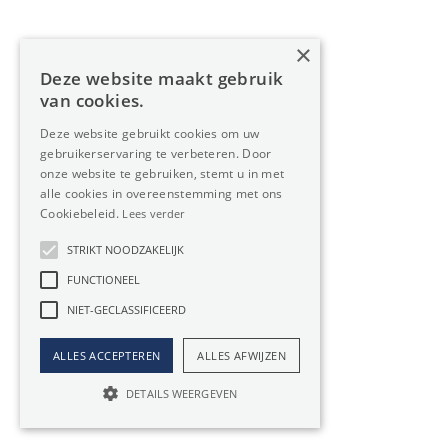
×
Deze website maakt gebruik
van cookies.
Deze website gebruikt cookies om uw
Oreon Properties bv
gebruikerservaring te verbeteren. Door
onze website te gebruiken, stemt u in met
info@oreon-properties.be
alle cookies in overeenstemming met ons
Cookiebeleid.
Lees verder
Ondernemingsnr. BE 0534.393.883
STRIKT NOODZAKELIJK
FUNCTIONEEL
Kantoren
NIET-GECLASSIFICEERD
Kantoor Herentals
ALLES ACCEPTEREN
ALLES AFWIJZEN
DETAILS WEERGEVEN
Lavendelweg 8, 2200 Herentals
014 23 48 23