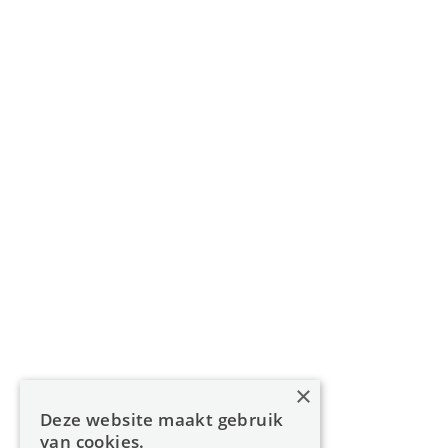
Gouverneur Roppesingel 83, 3500 Hasselt
011 49 85 11
info@oreon-properties.be
BIV 200 556 / BIV 508 100 - België
Navigatie
Home
Aanbod
Diensten
Over Oreon
×
Inzichten
Deze website maakt gebruik
Contact
van cookies.