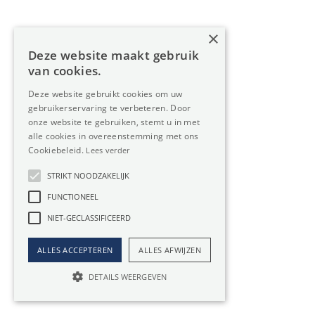
×
Deze website maakt gebruik
van cookies.
Deze website gebruikt cookies om uw
gebruikerservaring te verbeteren. Door
onze website te gebruiken, stemt u in met
alle cookies in overeenstemming met ons
Oreon Properties bv
Cookiebeleid.
Lees verder
info@oreon-properties.be
STRIKT NOODZAKELIJK
Ondernemingsnr. BE 0534.393.883
FUNCTIONEEL
NIET-GECLASSIFICEERD
Kantoren
ALLES ACCEPTEREN
ALLES AFWIJZEN
DETAILS WEERGEVEN
Kantoor Herentals