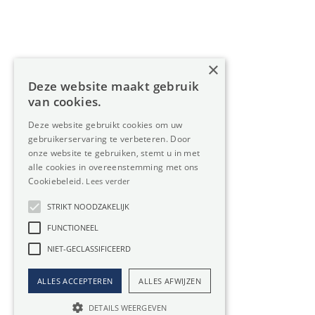
Diensten
Over Oreon
×
Inzichten
Deze website maakt gebruik
Contact
van cookies.
Deze website gebruikt cookies om uw
gebruikerservaring te verbeteren. Door
Nieuwsbrief
onze website te gebruiken, stemt u in met
alle cookies in overeenstemming met ons
Cookiebeleid.
Lees verder
STRIKT NOODZAKELIJK
FUNCTIONEEL
Privacy
Member
NIET-GECLASSIFICEERD
of:
Verzekering
Cookiebeleid
beroepsaansprakelijkheid:
ALLES ACCEPTEREN
ALLES AFWIJZEN
Website door Boester
AXA-polis 730.390.160
DETAILS WEERGEVEN