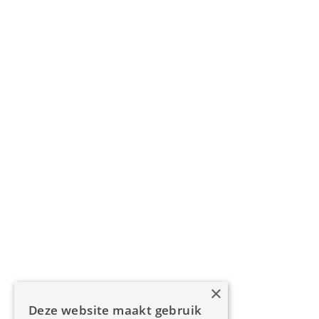
Gouverneur Roppesingel 83, 3500 Hasselt
011 49 85 11
info@oreon-properties.be
BIV 200 556 / BIV 508 100 - België
Navigatie
Home
Aanbod
Diensten
Over Oreon
×
Inzichten
Deze website maakt gebruik