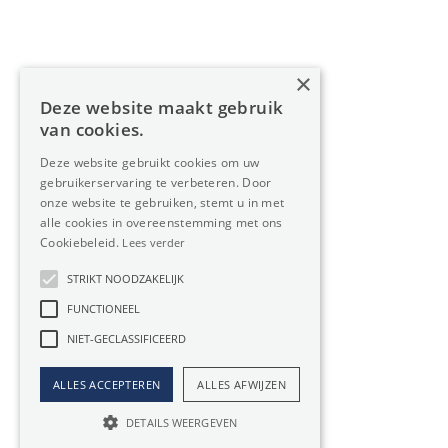
Diensten
Over Oreon
×
Inzichten
Deze website maakt gebruik
Contact
van cookies.
Deze website gebruikt cookies om uw
gebruikerservaring te verbeteren. Door
Nieuwsbrief
onze website te gebruiken, stemt u in met
alle cookies in overeenstemming met ons
Cookiebeleid.
Lees verder
STRIKT NOODZAKELIJK
FUNCTIONEEL
Privacy
Member
NIET-GECLASSIFICEERD
of:
Verzekering
Cookiebeleid
beroepsaansprakelijkheid:
ALLES ACCEPTEREN
ALLES AFWIJZEN
Website door Boester
AXA-polis 730.390.160
DETAILS WEERGEVEN