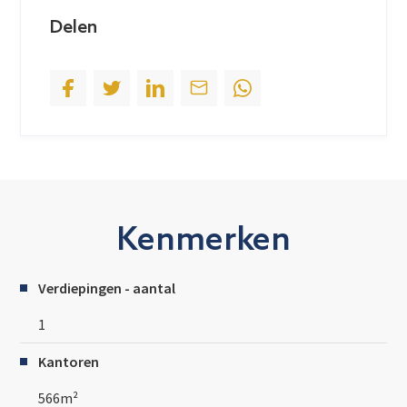
+
Delen
1
Kenmerken
Verdiepingen - aantal
1
Kantoren
566m²