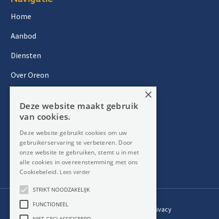
Home
Aanbod
Diensten
Over Oreon
×
Inzichten
Deze website maakt gebruik
Contact
van cookies.
Deze website gebruikt cookies om uw
gebruikerservaring te verbeteren. Door
Nieuwsbrief
onze website te gebruiken, stemt u in met
alle cookies in overeenstemming met ons
Cookiebeleid.
Lees verder
STRIKT NOODZAKELIJK
FUNCTIONEEL
Privacy
Member
NIET-GECLASSIFICEERD