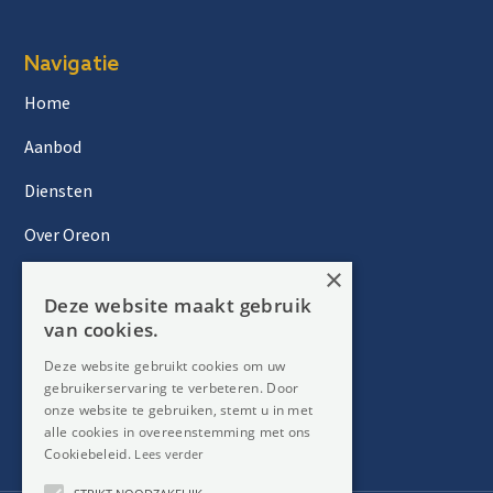
Navigatie
Home
Aanbod
Diensten
Over Oreon
×
Inzichten
Deze website maakt gebruik
Contact
van cookies.
Deze website gebruikt cookies om uw
gebruikerservaring te verbeteren. Door
Nieuwsbrief
onze website te gebruiken, stemt u in met
alle cookies in overeenstemming met ons
Cookiebeleid.
Lees verder