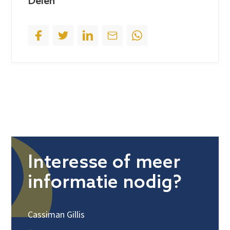
Delen
1
Interesse of meer
informatie nodig?
Cassiman Gillis