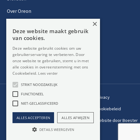
Over Oreon
×
Inzichten
Deze website maakt gebruik
Contact
van cookies.
Deze website gebruikt cookies om uw
gebruikerservaring te verbeteren. Door
Nieuwsbrief
onze website te gebruiken, stemt u in met
alle cookies in overeenstemming met ons
Cookiebeleid.
Lees verder
STRIKT NOODZAKELIJK
FUNCTIONEEL
Privacy
Member
NIET-GECLASSIFICEERD
of:
Verzekering
Cookiebeleid
beroepsaansprakelijkheid:
ALLES ACCEPTEREN
ALLES AFWIJZEN
Website door Boester
AXA-polis 730.390.160
DETAILS WEERGEVEN