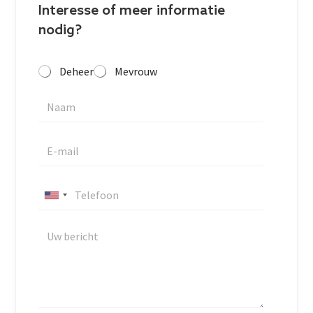
Interesse of meer informatie
nodig?
Deheer
Mevrouw
U
n
i
t
e
d
S