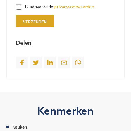
t
Ik aanvaard de
privacyvoorwaarden
a
t
VERZENDEN
e
s
+
Delen
1
Kenmerken
Keuken