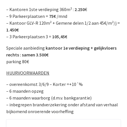
– Kantoren 1ste verdieping 360m² :
2.250
€
– 9 Parkeerplaatsen =
75€
/mnd
– Kantoor GLV-R 120m² + Gemene delen 1/2 aan 45€/m²/j =
1.450€
– 3 Parkeerplaatsen 3 =
105,45€
Speciale aanbieding
kantoor 1e verdieping + gelijkvloers
rechts : samen 3.500€
parking 80€
HUURVOORWAARDEN
– overeenkomst 3/6/9 – Korter =+10´%
– 6 maanden opzeg
– 6 maanden waarborg (d.m.v. bankgarantie)
– inbegrepen brandverzekering onder afstand van verhaal
bijkomend onroerende voorheffing