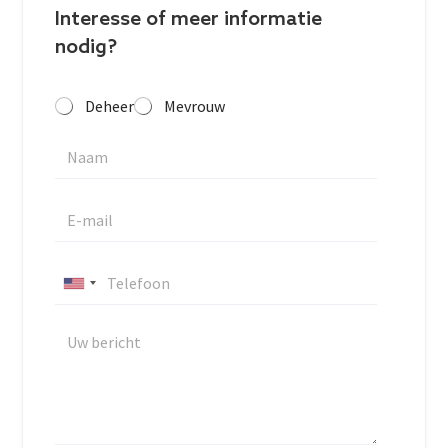
Interesse of meer informatie
nodig?
Deheer
Mevrouw
U
n
i
t
e
d
S