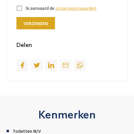
t
Ik aanvaard de
privacyvoorwaarden
a
t
VERZENDEN
e
s
+
Delen
1
Kenmerken
Toiletten M/V