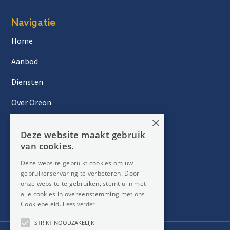
Navigatie
Home
Aanbod
Diensten
Over Oreon
×
Inzichten
Deze website maakt gebruik
Contact
van cookies.
Deze website gebruikt cookies om uw
gebruikerservaring te verbeteren. Door
Nieuwsbrief
onze website te gebruiken, stemt u in met
alle cookies in overeenstemming met ons
Cookiebeleid.
Lees verder
STRIKT NOODZAKELIJK