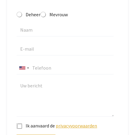
Deheer
Mevrouw
U
n
i
t
e
d
S
t
Ik aanvaard de
privacyvoorwaarden
a