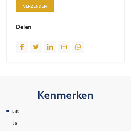
t
VERZENDEN
e
s
+
Delen
1
Kenmerken
Lift
Ja