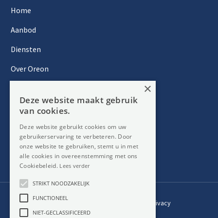
Home
Aanbod
Diensten
Over Oreon
×
Inzichten
Deze website maakt gebruik
Contact
van cookies.
Deze website gebruikt cookies om uw
gebruikerservaring te verbeteren. Door
Nieuwsbrief
onze website te gebruiken, stemt u in met
alle cookies in overeenstemming met ons
Cookiebeleid.
Lees verder
STRIKT NOODZAKELIJK
FUNCTIONEEL
Privacy
Member
NIET-GECLASSIFICEERD
of: