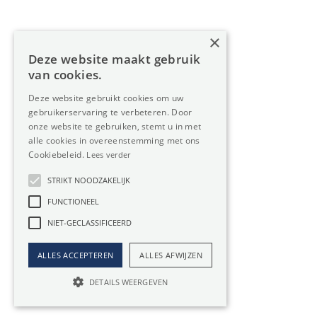
Over Oreon
×
Inzichten
Deze website maakt gebruik
Contact
van cookies.
Deze website gebruikt cookies om uw
gebruikerservaring te verbeteren. Door
Nieuwsbrief
onze website te gebruiken, stemt u in met
alle cookies in overeenstemming met ons
Cookiebeleid.
Lees verder
STRIKT NOODZAKELIJK
FUNCTIONEEL
Privacy
Member
NIET-GECLASSIFICEERD
of:
Verzekering
Cookiebeleid
beroepsaansprakelijkheid:
ALLES ACCEPTEREN
ALLES AFWIJZEN
Website door Boester
AXA-polis 730.390.160
DETAILS WEERGEVEN