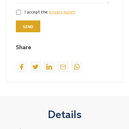
S
t
I accept the
privacy policy
a
t
SEND
e
s
+
Share
1
Details