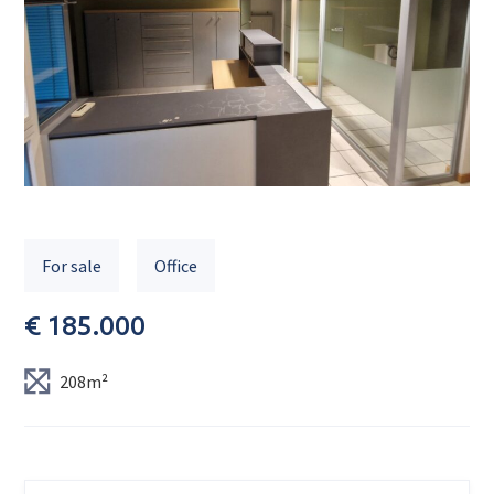
For sale
Office
€ 185.000
208m²