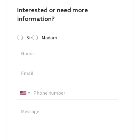
Interested or need more
information?
Sir
Madam
U
n
i
t
e
d